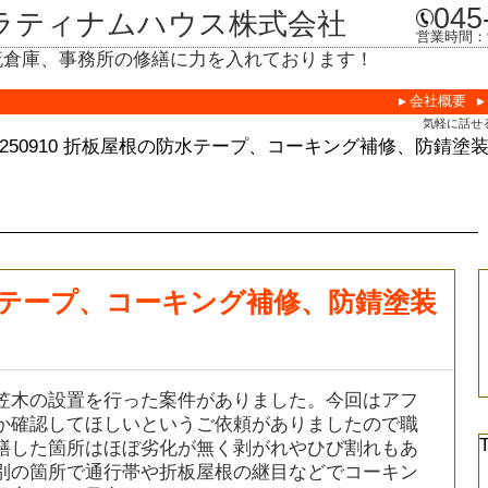
045
ラティナムハウス株式会社
営業時間：9
流倉庫、事務所の修繕に力を入れております！
会社概要
気軽に話せ
0250910 折板屋根の防水テープ、コーキング補修、防錆塗装
の防水テープ、コーキング補修、防錆塗装
笠木の設置を行った案件がありました。今回はアフ
か確認してほしいというご依頼がありましたので職
繕した箇所はほぼ劣化が無く剥がれやひび割れもあ
別の箇所で通行帯や折板屋根の継目などでコーキン