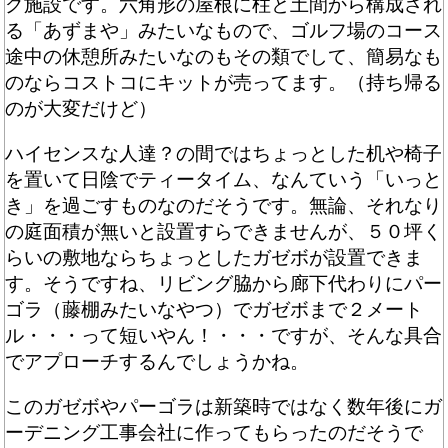
グ施設です。六角形の屋根に柱と土間から構成され
る「あずまや」みたいなもので、ゴルフ場のコース
途中の休憩所みたいなのもその類でして、簡易なも
のならコストコにキットが売ってます。（持ち帰る
のが大変だけど）
ハイセンスな人達？の間ではちょっとした机や椅子
を置いて日陰でティータイム、なんていう「いっと
き」を過ごすものなのだそうです。無論、それなり
の庭面積が無いと設置すらできませんが、５０坪く
らいの敷地ならちょっとしたガゼボが設置できま
す。そうですね、リビング脇から廊下代わりにパー
ゴラ（藤棚みたいなやつ）でガゼボまで２メート
ル・・・って短いやん！・・・ですが、そんな具合
でアプローチするんでしょうかね。
このガゼボやパーゴラは新築時ではなく数年後にガ
ーデニング工事会社に作ってもらったのだそうで