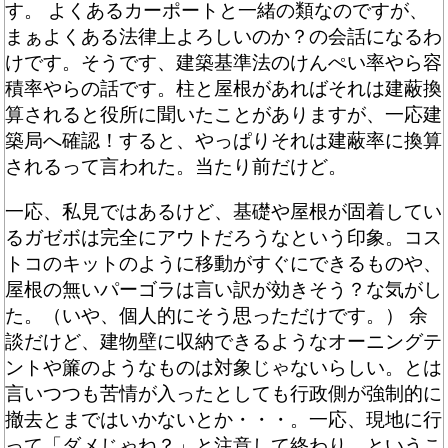
す。 よくあるカーポートと一緒の類なのですが、
まぁよくある法律上よろしいのか？の会話になるわ
けです。そうです、建築基準法のけんぺい率やら容
積率やらの話です。柱と屋根があればそれは建蔽換
算されると役所に聞いたことがありますが、一応建
築局へ確認！すると、やっぱりそれは建蔽率に換算
されるって言われた。当たり前だけど。
一応、私見ではあるけど、基礎や屋根が固着してい
るガゼボは完全にアウトだろうなという印象。コス
トコのキットのように移動がすぐにできるものや、
屋根の無いパーゴラは言い訳が効きそう？な気がし
た。（いや、個人的にそう思っただけです。） 余
談だけど、建物壁に収納できるようなオーニングテ
ントや簾のようなものは対象じゃないらしい。とは
言いつつも苦情が入ったとしても行政側が強制的に
撤去とまではいかないとか・・・。一応、現地に行
って「ダメじゃね？」と注意して終わり、というこ