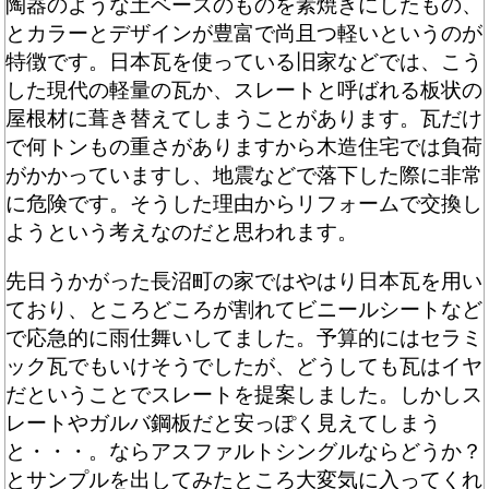
陶器のような土ベースのものを素焼きにしたもの、
とカラーとデザインが豊富で尚且つ軽いというのが
特徴です。日本瓦を使っている旧家などでは、こう
した現代の軽量の瓦か、スレートと呼ばれる板状の
屋根材に葺き替えてしまうことがあります。瓦だけ
で何トンもの重さがありますから木造住宅では負荷
がかかっていますし、地震などで落下した際に非常
に危険です。そうした理由からリフォームで交換し
ようという考えなのだと思われます。
先日うかがった長沼町の家ではやはり日本瓦を用い
ており、ところどころが割れてビニールシートなど
で応急的に雨仕舞いしてました。予算的にはセラミ
ック瓦でもいけそうでしたが、どうしても瓦はイヤ
だということでスレートを提案しました。しかしス
レートやガルバ鋼板だと安っぽく見えてしまう
と・・・。ならアスファルトシングルならどうか？
とサンプルを出してみたところ大変気に入ってくれ