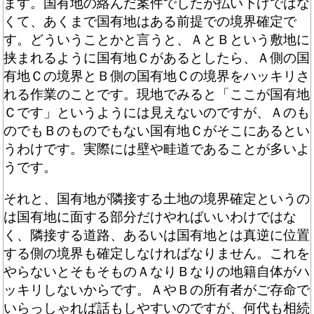
ます。国有地の絡んだ案件でしたが払い下げではな
くて、あくまで国有地はある前提での境界確定で
す。どういうことかと言うと、ＡとＢという敷地に
挟まれるように国有地Ｃがあるとしたら、Ａ側の国
有地Ｃの境界とＢ側の国有地Ｃの境界をハッキリさ
れる作業のことです。現地でみると「ここが国有地
Ｃです」というようには見えないのですが、Ａのも
のでもＢのものでもない国有地Ｃがそこにあるとい
うわけです。実際には壁や畦道であることが多いよ
うです。
それと、国有地が隣接する土地の境界確定というの
は国有地に面する部分だけやればいいわけではな
く、隣接する道路、あるいは国有地とは真逆に位置
する側の境界も確定しなければなりません。これを
やらないとそもそものＡなりＢなりの地籍自体がハ
ッキリしないからです。ＡやＢの所有者がご存命で
いらっしゃれば話もしやすいのですが、何代も相続