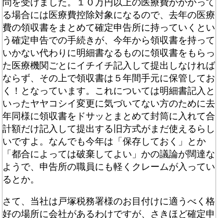
問を受けました。１０万円以上の医療費がかかって
る場合には医療費控除対象になるので、去年の医療
費の領収書をまとめて確定申告所に持っていくとい
う確定申告での手続きが、今年から領収書を持って
いかない代わりに明細書なるものに領収書をもらっ
た医療機関ごとにイチイチ記入して提出しなければ
ならず、その上で領収書は５年間手元に保管してお
く！となっています。これについては明細書記入と
いったヤヤコシイ変更に気づいてない方のために去
年同様に領収書をドサッとまとめて封筒に入れて合
計額だけ記入して提出する旧方式がまだ使えるらし
いですよ。なんでも今年は「保存しておく」とか
「都合によっては破棄してよい」かの議論が闊達な
ようで、申告所の職員にも軽くクレームが入ってい
るとか。
さて、当社は戸塚税務署様のお目付けに適うべく格
好の場所に会社があるわけですが、さきほど確定申