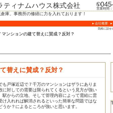
045
ラティナムハウス株式会社
営業時間：9
流倉庫、事務所の修繕に力を入れております！
会社概要
気軽に話せ
1217 マンションの建て替えに賛成？反対？
の建て替えに賛成？反対？
でも戸塚近辺で７千万のマンションはザラにありま
数に対しての需要は限られてくるという見方が強い
、駅からの立地、そして管理内容によって需給に雲
受け入れれば解消されるといった簡単な問題ではな
どうか？によるところが強いと思います。