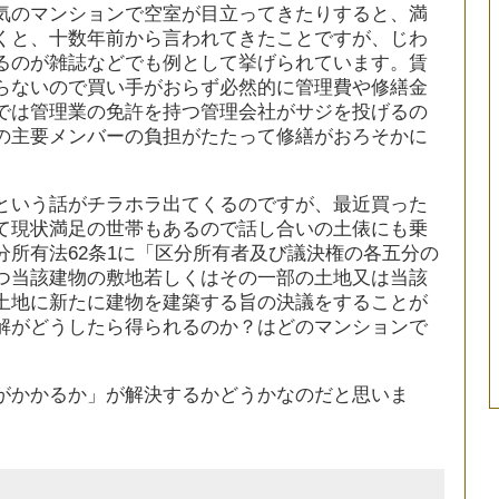
気のマンションで空室が目立ってきたりすると、満
くと、十数年前から言われてきたことですが、じわ
るのが雑誌などでも例として挙げられています。賃
らないので買い手がおらず必然的に管理費や修繕金
では管理業の免許を持つ管理会社がサジを投げるの
の主要メンバーの負担がたたって修繕がおろそかに
という話がチラホラ出てくるのですが、最近買った
て現状満足の世帯もあるので話し合いの土俵にも乗
所有法62条1に「区分所有者及び議決権の各五分の
つ当該建物の敷地若しくはその一部の土地又は当該
土地に新たに建物を建築する旨の決議をすることが
解がどうしたら得られるのか？はどのマンションで
。
がかかるか」が解決するかどうかなのだと思いま