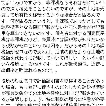
てよいわけですから、非課税ならそれはそれでいい
ので深く考えることもないのですが、その土地を売
買して所有権を移転するような場合だと困るんで
す。何が困るかというと、非課税であったとしても
課税標準となる額面記載がないと司法書士が登記費
用を算出できないのです。所有者に対する固定資産
税は非課税だけど、売買時には課税額が知りたいか
ら税額がゼロというのは困る。だからその土地の課
税額がゼロなのであれば、近隣の似たような土地の
税額を代わりに記載しておいてほしい。というお願
いを役所にするわけです。これが近傍類似、近傍抽
出価格と呼ばれるものです。
役所の対面窓口で評価証明書を取得することがあっ
た場合、もし登記に使うものだとしたら課税標準額
が売買対象全ての土地や建物に対して記載されてい
るか確認しましょう。特に郵送の場合に注意が必要
です。封筒の中に定額小為替と返信用封筒を入れて