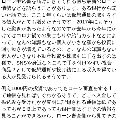
ローン申込書を届けにきてくれる傍ら最新のローン
情勢などを語らうことがあります。ある銀行から聞
いた話では、ここ１年くらいは仮想通貨の取引をす
る個人がとても増えたそうです。2017年にもそう
した動きがあったようなのですが去年から今年にか
けてはコロナ禍での巣ごもりや給与カットなどによ
って、なんの知識もない個人が小さな額から投資に
回す動きが増えているとのこと。なんの知識もない
素人がいきなり不動産投資や株取引に手を出すのは
稀で、SNSや身近なところで手を付けやすい投資
商品？として仮想通貨や投げ銭による収入を得てい
る人が見受けられるそうです。
例え1000円の投資であってもローン審査をする上
で通帳を見ればすぐわかるそうで、どこへ入金して
振込みを受けたかが克明に記録される通帳は紙であ
ってもＷＥＢ上であっても銀行側はすぐその情報を
見ることができるから、ローン審査側から見てその