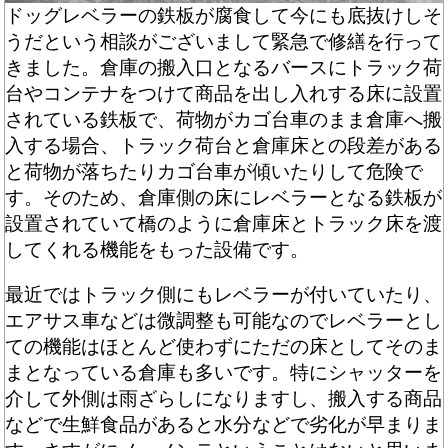
ドッグレベラーの鉄板が腐食して今にも底抜けしそ
うだという相談がございまして緊急で修繕を行って
きました。倉庫の搬入口となるバースにトラック荷
台やコンテナをつけて商品を出し入れする床に設置
されている鉄板で、荷物がカゴ台車のまま倉庫へ搬
入する場合、トラック荷台と倉庫床との段差がある
と荷物が落ちたりカゴ台車が傾いたりして危険で
す。そのため、倉庫側の床にレベラーとなる鉄板が
設置されていて橋のように倉庫床とトラック床を渡
してくれる機能をもった設備です。
最近ではトラック側にもレベラーが付いていたり、
エアサス車などは微調整も可能なのでレベラーとし
ての機能はほとんど使わずにただの床としてそのま
まとなっている倉庫も多いです。特にシャッターを
介して外側は雨ざらしになりますし、搬入する商品
などで生鮮食品があると水分などで劣化が早まりま