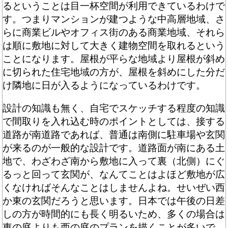
るということは目一杯空間が利用できているわけで
す。つまりマンションが建つような中高層地域、さ
らに商業ビルやオフィス街のある商業地域、それら
は順に敷地に対して大きく建物空間を取れるという
ことになります。屋根が平らな地域より屋根が斜め
に切られた住宅地域の方が、屋根を斜めにした分だ
け隣地に日が入るようになっているわけです。
設計の知識も無く、自宅でスケッチする程度の知識
で間取りを入れ込む時のポイントとしては、接する
道路が南道路であれば、普通は南側に駐車場や玄関
が来るのが一般的な設計です。道路面が南にある土
地で、わざわざ南から敷地に入って裏（北側）にぐ
るっと回って玄関が、なんてことはよほど敷地が広
くなければそんなことはしませんよね。せいぜい西
か東の玄関だろうと思います。日本では午後の日差
しの方が時間的にも長く明るいため、多くの場合は
東の庭よりも西の庭のプランを描くことが多いで