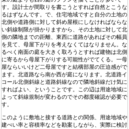
す。設計士が間取りを書こうとすれば自然とこうな
るはずなんです。で、住宅地域ですと自分の土地の
北側や道路側に対して斜め屋根にしなければならな
い斜線制限が掛かりますから、その土地に対して北
側の隣地までの距離、東西に道路があればその幅員
を見て、母屋下がりを考えなくてはなりません。な
るべく南面の庭を大きく取ろうとすれば建物は北側
に寄るから母屋下がりする可能性がでてくる。一母
屋ならいいけど二母屋ですと結構部屋の圧迫感がで
ます。北道路なら南か西が庭になります。北道路イ
コール北側斜線と道路斜線なので隣地斜線だけ気に
すればよい、ということです。この辺は用途地域に
よって斜線規制が変わるのでその都度確認が必要で
す。
このように敷地と接する道路との関係、用途地域や
建ぺい率と容積率などを勘案しながら、実際に検討