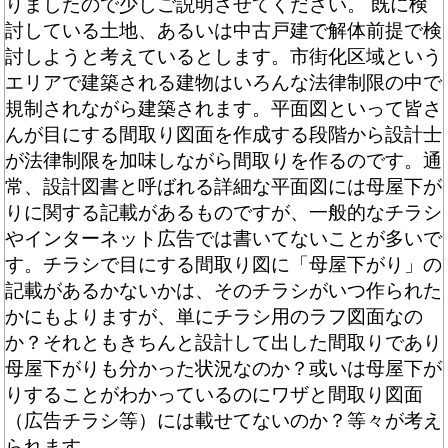
りましたので少しご説明させてください。 既に検
討している土地、あるいは中古戸建で解体前提で検
討しようと考えているとします。市街化区域という
エリアで建築される建物はいろんな法律制限の中で
規制されながら建築されます。平面図といって皆さ
んが目にする間取り図面を作成する段階から設計士
が法律制限を加味しながら間取りを作るのです。通
常、設計図書と呼ばれる詳細な平面図には母屋下が
りに関する記載があるものですが、一般的なチラシ
やインターネット広告では書いてないことが多いで
す。チラシで目にする間取り図に「母屋下がり」の
記載があるかないかは、そのチラシがいつ作られた
かにもよりますが、単にチラシ用のラフ図面なの
か？それともきちんと設計して出した間取りであり
母屋下がりも分かった状況なのか？或いは母屋下が
りすることがわかっているのにワザと間取り図面
（広告チラシ等）には載せてないのか？等々が考え
られます。