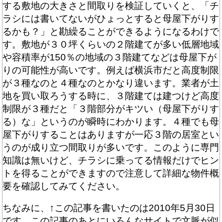
する敷地の大きさと間取りを検証していくと、「チ
ラシには書いてないがひょっとすると母屋下がりす
るかも？」と勘繰ることができるようになるわけで
す。敷地が３０坪くらいの２階建てが多い低層地域
や容積率が150％の地域の３階建てなどは母屋下が
りの可能性が高いです。例えば横浜市だと高度制限
が３種なのと４種なのとかなり違います。業者が土
地を買い取ろうする時に、３階建ては建つけど高度
制限が３種だと「３階部分がキツい（母屋下がりす
る）な」というのが瞬時にわかります。４種でも母
屋下がりすることはありますが一応３階の居室とい
うのが成り立つ間取りが多いです。このように専門
知識は無いけど、チラシに乗ってる情報だけでヒン
トを得ることができますので注意して詳細な物件概
要を確認してみてください。
ちなみに、↑この記事を書いたのは2010年5月30日
です。この記事のあとにいろんなサイトで文脈が似