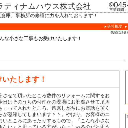
045
ラティナムハウス株式会社
営業時間：9
流倉庫、事務所の修繕に力を入れております！
会社概要
気軽に話せ
んな小さな工事もお受けいたします！
けいたします！
布させて頂いたところ数件のリフォームに関するお
今日はそのうちの何件かの現場にお邪魔させて頂き
も」って入れたところ、遠慮しがちにお電話を頂く
らが恐縮してしまいます＾＾。やはり、お客様のニ
ないところにあったりするもので、「こんな小さな
訳ない」と思っている方がいらっしゃるのだと思う