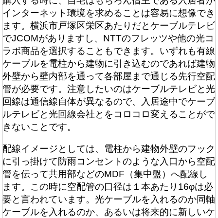
購入する時に、自宅はもちろん借主である入居者が
インターネット環境を求めることは容易に想像でき
ます。横浜市戸塚区栄区あたりだとケーブルテレビ
でJCOMがありますし、NTTのフレッツや他の光コ
ラボ商品を選択することもできます。いずれも有線
ケーブルを電柱から建物に引き込むのであれば建物
外壁から壁内部を通って各部屋まで通じる先行空配
管が必要です。注意したいのはケーブルテレビと光
回線は通信線自体が異なるので、入居途中でケーブ
ルテレビと光回線会社とをコロコロ変えることがで
きないことです。
配線イメージとしては、電柱から建物外壁のフック
に引っ掛けて防雨コンセントのような入口から空配
管を伝って共用部などのMDF（集中盤）へ配線し
ます。この時に空配管の口径は１本あたり16φは必
要と言われています。光ケーブルを入れるのか同軸
ケーブルを入れるのか、あるいは将来的に新しいケ