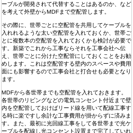
ーブルが開発されて代替することはあるのか、など
を考えて外壁からMDFまで空配管します。
その際に、世帯ごとに空配管を共用してケーブルを
入れれるような太い空配管を入れておくか、世帯ご
とに複数本の空配管を入れておくかも検討が必要で
す。新築でこれから工事ならそれを工事会社へ伝
え、世帯ごとに分けた空配管にしておくことをお勧
めします。これは空配管する壁内のスペースや費用
面にも影響するので工事会社と打合せも必要となり
ます。
MDFから各世帯までも空配管を入れておきます。
各世帯のリビングなどの電気コンセント付近まで壁
内を空配管しておけばリード線を用いて配線工事す
る時に楽ですし余計な工事費用が掛からずに済みま
す。また、最初に光回線工事をして各世帯まで光ケ
ーブルを配線し光コンセント設置まで完了していれ